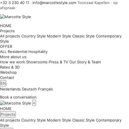
+32 3 230 40 11
·
info@marcottestyle.com
Toonzaal Kapellen · op
afspraak
HOME
Projects
All projects
Country Style
Modern Style
Classic Style
Contemporary
Style
OFFER
ALL
Residential
Hospitality
More about us
How we work
Showrooms
Press & TV
Our Story & Team
Rates & 3D
Webshop
Contact
EN
Nederlands
Deutsch
Français
Book a conversation
×
HOME
Projects
All projects
Country Style
Modern Style
Classic Style
Contemporary
Style