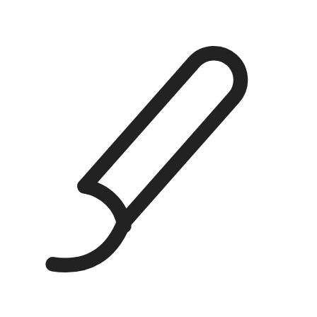
Façades en laque (2050 NCS), chêne
laqué, noyer ou bois cannelé