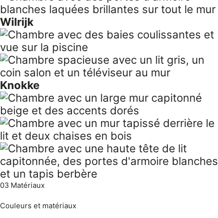
03
Matériaux
Couleurs et matériaux
Créez votre chambre avec des couleurs et
des matériaux sur mesure.
Des combinaisons de couleurs apaisantes.
Les bonnes
couleurs sont essentielles pour une chambre où vous trouvez
le calme. Nous combinons des
tons neutres chaleureux
comme le sable, le taupe et le blanc cassé avec des
accents
plus profonds
qui donnent de la profondeur : bleu profond,
vert olive ou une teinte de bois foncée. Tout est possible dans
le
nuancier NCS complet de plus de 2050 teintes laquées
, et il
existe bien plus de modèles de façades que la série présentée
ici.