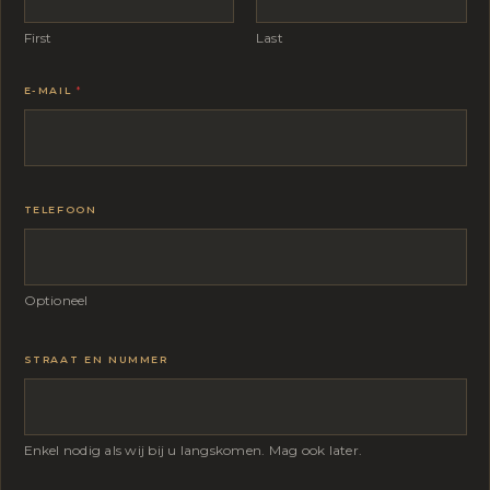
First
Last
E-MAIL
*
TELEFOON
Optioneel
STRAAT EN NUMMER
Enkel nodig als wij bij u langskomen. Mag ook later.