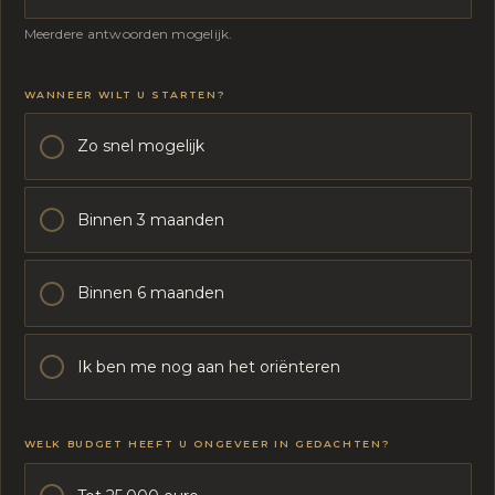
Meerdere antwoorden mogelijk.
M
WANNEER WILT U STARTEN?
O
E
T
Zo snel mogelijk
E
N
R
Binnen 3 maanden
U
I
M
T
Binnen 6 maanden
E
S
W
Ik ben me nog aan het oriënteren
A
N
N
E
WELK BUDGET HEEFT U ONGEVEER IN GEDACHTEN?
E
R