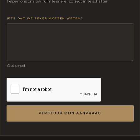
helpen ons om uw ruimte sneller correct in te schatten.
IETS DAT WE ZEKER MOETEN WETEN?
Optioneel.
VERSTUUR MIJN AANVRAAG