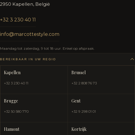
2950 Kapellen, België
+32 3 230 40 11
info@marcottestyle.com
Maandag tot zaterdag, 9 tot 18 uur. Enkel op afspraak.
BEREIKBAAR IN UW REGIO
Kapellen
Brussel
+32 3 230 40 11
+32 2 808 76 73
Brugge
Gent
+32 50 580 770
+32 9 298 01 01
Hamont
Kortrijk