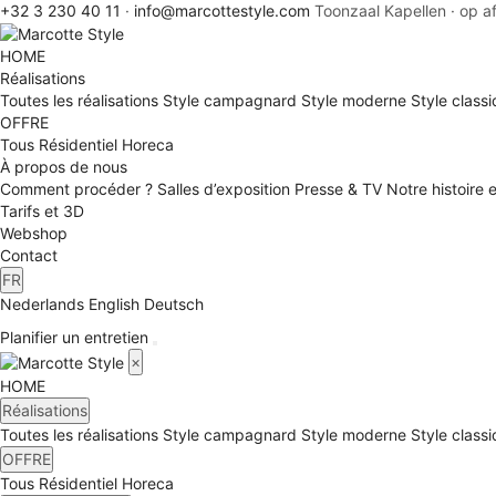
+32 3 230 40 11
·
info@marcottestyle.com
Toonzaal Kapellen · op a
HOME
Réalisations
Toutes les réalisations
Style campagnard
Style moderne
Style class
OFFRE
Tous
Résidentiel
Horeca
À propos de nous
Comment procéder ?
Salles d’exposition
Presse & TV
Notre histoire 
Tarifs et 3D
Webshop
Contact
FR
Nederlands
English
Deutsch
Planifier un entretien
×
HOME
Réalisations
Toutes les réalisations
Style campagnard
Style moderne
Style class
OFFRE
Tous
Résidentiel
Horeca