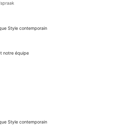
fspraak
ique
Style contemporain
et notre équipe
ique
Style contemporain