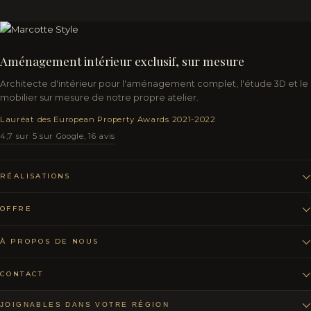
D
A
T
Z
E
Aménagement intérieur exclusif, sur mesure
K
Architecte d'intérieur pour l'aménagement complet, l'étude 3D et le
E
R
mobilier sur mesure de notre propre atelier.
Lauréat des European Property Awards 2021-2022
4,7 sur 5 sur Google, 16 avis
RÉALISATIONS
OFFRE
À PROPOS DE NOUS
CONTACT
JOIGNABLES DANS VOTRE RÉGION