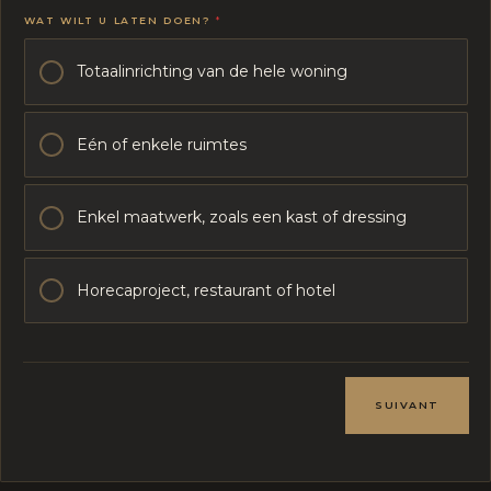
WAT WILT U LATEN DOEN?
*
Totaalinrichting van de hele woning
Eén of enkele ruimtes
Enkel maatwerk, zoals een kast of dressing
Horecaproject, restaurant of hotel
P
L
A
SUIVANT
N
N
E
N