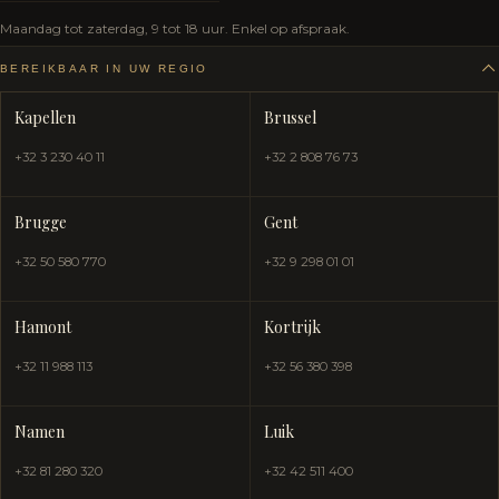
Maandag tot zaterdag, 9 tot 18 uur. Enkel op afspraak.
BEREIKBAAR IN UW REGIO
Kapellen
Brussel
+32 3 230 40 11
+32 2 808 76 73
Brugge
Gent
+32 50 580 770
+32 9 298 01 01
Hamont
Kortrijk
+32 11 988 113
+32 56 380 398
Namen
Luik
+32 81 280 320
+32 42 511 400