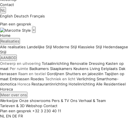
Contact
NL
English
Deutsch
Français
Plan een gesprek
×
Home
Realisaties
Alle realisaties
Landelijke Stijl
Moderne Stijl
Klassieke Stijl
Hedendaagse
Stijl
AANBOD
Ontwerp en uitvoering
Totaalinrichting
Renovatie
Dressing
Kasten op
maat
Per ruimte
Badkamers
Slaapkamers
Keukens
Living
Eetplaats
Dak
terrassen
Raam en textiel
Gordijnen
Shutters en jaloeziën
Tapijten op
maat
Embrassen
Roedes
Techniek en licht
Verlichting
Smarthome-
domotica
Horeca
Restaurantinrichting
Hotelinrichting
Alle
Residentieel
Horeca
Meer over ons
Werkwijze
Onze showrooms
Pers & TV
Ons Verhaal & Team
Tarieven & 3D
Webshop
Contact
Plan een gesprek
+32 3 230 40 11
NL
EN
DE
FR