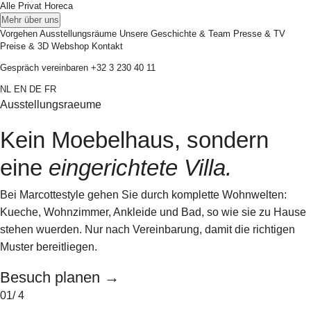
Alle
Privat
Horeca
Mehr über uns
Vorgehen
Ausstellungsräume
Unsere Geschichte & Team
Presse & TV
Preise & 3D
Webshop
Kontakt
Gespräch vereinbaren
+32 3 230 40 11
NL
EN
DE
FR
Ausstellungsraeume
Kein Moebelhaus, sondern
eine
eingerichtete Villa.
Bei Marcottestyle gehen Sie durch komplette Wohnwelten:
Kueche, Wohnzimmer, Ankleide und Bad, so wie sie zu Hause
stehen wuerden. Nur nach Vereinbarung, damit die richtigen
Muster bereitliegen.
Besuch planen
→
01
/ 4