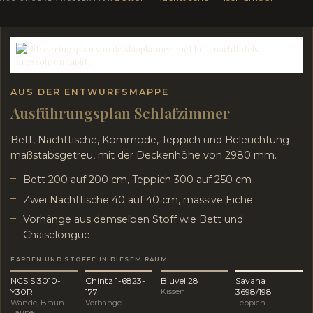
AUS DER ENTWURFSMAPPE
Ausführungsplan Schlafzimmer
Bett, Nachttische, Kommode, Teppich und Beleuchtung
maßstabsgetreu, mit der Deckenhöhe von 2980 mm.
Bett 200 auf 200 cm, Teppich 300 auf 250 cm
Zwei Nachttische 40 auf 40 cm, massive Eiche
Vorhänge aus demselben Stoff wie Bett und
Chaiselongue
FARBEN UND STOFFE IN DIESEM RAUM
NCS S 3010-
Chintz 1-6823-
Bluvel 28
Savana
Y30R
177
Kissen
3698/198
Wände, Braun-
Vorhänge
Teppich
Taupe