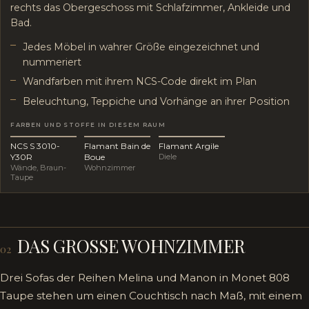
rechts das Obergeschoss mit Schlafzimmer, Ankleide und
Bad.
Jedes Möbel in wahrer Größe eingezeichnet und
nummeriert
Wandfarben mit ihrem NCS-Code direkt im Plan
Beleuchtung, Teppiche und Vorhänge an ihrer Position
FARBEN UND STOFFE IN DIESEM RAUM
NCS S 3010-
Flamant Bain de
Flamant Argile
Y30R
Boue
Diele
Wände, Braun-
Wohnzimmer
Taupe
DAS GROSSE WOHNZIMMER
02
Drei Sofas der Reihen Melina und Manon in Monet 808
Taupe stehen um einen Couchtisch nach Maß, mit einem