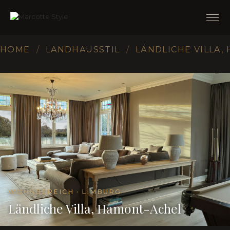
HOME
/
LANDHAUSSTIL
/
LÄNDLICHE VILLA,
WOHNBEREICH · LIMBURG
Ländliche Villa, Hamont-Achel