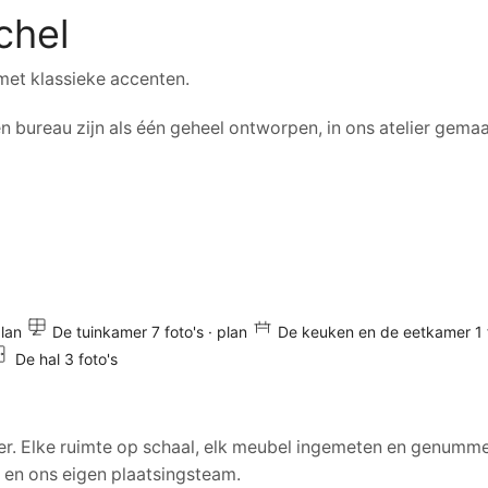
chel
l met klassieke accenten.
n bureau zijn als één geheel ontworpen, in ons atelier gema
plan
De tuinkamer
7 foto's · plan
De keuken en de eetkamer
1
De hal
3 foto's
er. Elke ruimte op schaal, elk meubel ingemeten en genumme
r en ons eigen plaatsingsteam.