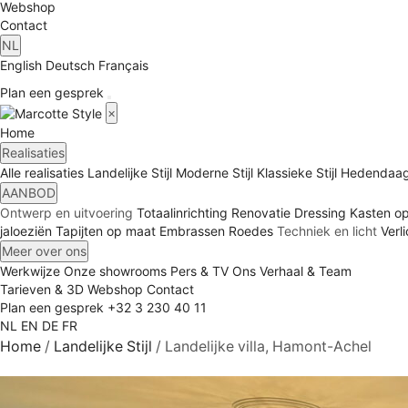
Webshop
Contact
NL
English
Deutsch
Français
Plan een gesprek
×
Home
Realisaties
Alle realisaties
Landelijke Stijl
Moderne Stijl
Klassieke Stijl
Hedendaags
AANBOD
Ontwerp en uitvoering
Totaalinrichting
Renovatie
Dressing
Kasten o
jaloeziën
Tapijten op maat
Embrassen
Roedes
Techniek en licht
Verl
Meer over ons
Werkwijze
Onze showrooms
Pers & TV
Ons Verhaal & Team
Tarieven & 3D
Webshop
Contact
Plan een gesprek
+32 3 230 40 11
NL
EN
DE
FR
Home
/
Landelijke Stijl
/
Landelijke villa, Hamont-Achel