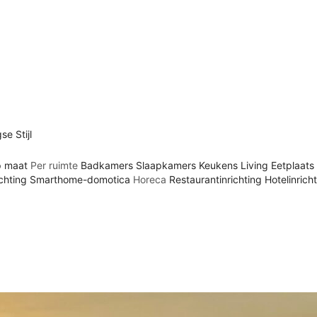
e Stijl
p maat
Per ruimte
Badkamers
Slaapkamers
Keukens
Living
Eetplaats 
ichting
Smarthome-domotica
Horeca
Restaurantinrichting
Hotelinrich