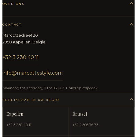
OVER ONS
CONTACT
Marcottedreef 20
2950 Kapellen, België
+32 3 230 40 11
info@marcottestyle.com
Maandag tot zaterdag, 9 tot 18 uur. Enkel op afspraak.
BEREIKBAAR IN UW REGIO
Kapellen
Brussel
+32 3 230 40 11
+32 2 808 76 73