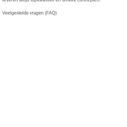
Veelgestelde vragen (FAQ)
Ja, bij Marcotte Style behandelen we zowel grote als
kleine projecten met dezelfde zorg en aandacht. Of
het nu om één kamer of een volledige woning gaat,
wij zorgen voor een perfect resultaat.
Een
Innenarchitekt
helpt bij het ontwerpen en
inrichten van uw woning of commerciële ruimte. Dit