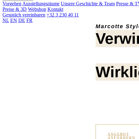
Vorgehen
Ausstellungsräume
Unsere Geschichte & Team
Presse & 
Preise & 3D
Webshop
Kontakt
Gespräch vereinbaren
+32 3 230 40 11
NL
EN
DE
FR
Marcotte Styl
Verwi
Wirkli
Suchen Sie eine
woning of bedrijf
functionele ruim
ANGEBOT
ANFORDERN