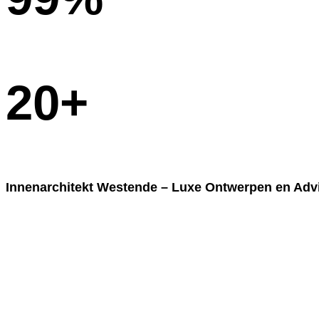
Klanttevredenheid
20+
Jaren Everaring
Innenarchitekt Westende – Luxe Ontwerpen en Adv
Suchen Sie einen erfahrenen
Innenarchitekt in We
Style
ontwerpen we exclusieve, op maat gemaakte inte
Westende
bieden creatieve oplossingen die esthetiek,
hoogste kwaliteitsnormen.