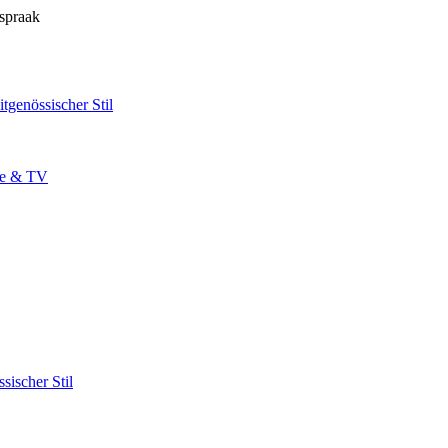
fspraak
itgenössischer Stil
se & TV
sischer Stil