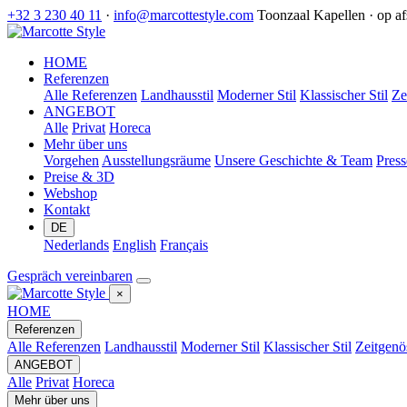
+32 3 230 40 11
·
info@marcottestyle.com
Toonzaal Kapellen · op a
HOME
Referenzen
Alle Referenzen
Landhausstil
Moderner Stil
Klassischer Stil
Ze
ANGEBOT
Alle
Privat
Horeca
Mehr über uns
Vorgehen
Ausstellungsräume
Unsere Geschichte & Team
Pres
Preise & 3D
Webshop
Kontakt
DE
Nederlands
English
Français
Gespräch vereinbaren
×
HOME
Referenzen
Alle Referenzen
Landhausstil
Moderner Stil
Klassischer Stil
Zeitgenös
ANGEBOT
Alle
Privat
Horeca
Mehr über uns