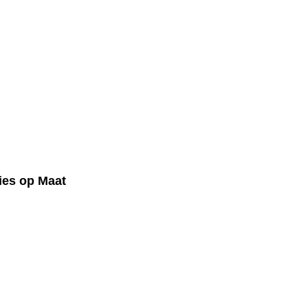
ies op Maat
stende
die uw woning of bedrijfsruimte kan transformere
rieurs die volledig zijn afgestemd op uw persoonlijk
 luxe en functionaliteit combineren. Elk project, groo