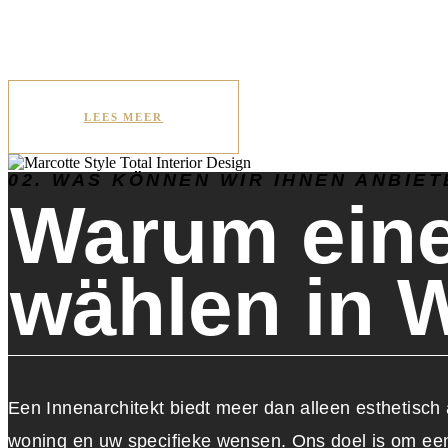
LEES MEER
02. WAS KÖNNEN WIR IHNEN ANBIET
Warum eine
wählen in 
Een Innenarchitekt biedt meer dan alleen esthetisch 
woning en uw specifieke wensen. Ons doel is om een u