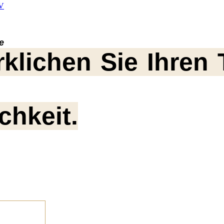
TV
e
rklichen Sie Ihre
chkeit.
n erfahrenen
Innenarchitekt in Westende
die uw
sruimte kan transformeren tot een stijlvolle,
te voor elk budget?