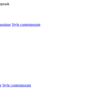
fspraak
lassique
Style contemporain
e
Style contemporain