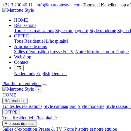
+32 3 230 40 11
·
info@marcottestyle.com
Toonzaal Kapellen · op a
HOME
Réalisations
Toutes les réalisations
Style campagnard
Style moderne
Style c
OFFRE
Tous
Résidentiel
L'hospitalité
À propos de nous
Salles d’exposition
Presse & TV
Notre histoire et notre équipe
Webshop
Contact
FR
Nederlands
English
Deutsch
Planifier un entretien
×
HOME
Réalisations
Toutes les réalisations
Style campagnard
Style moderne
Style classiqu
OFFRE
Tous
Résidentiel
L'hospitalité
À propos de nous
Salles d’exposition
Presse & TV
Notre histoire et notre équipe