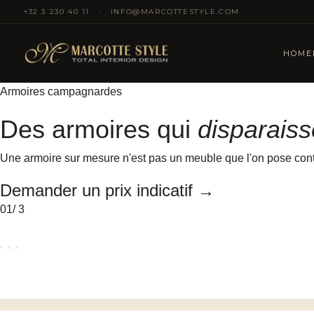
+32 3 230 40 11
·
INFO@MARCOTTESTYLE.COM
HOME
Armoires campagnardes
Des armoires qui
disparaiss
Une armoire sur mesure n'est pas un meuble que l'on pose contre u
Demander un prix indicatif
→
01
/ 3