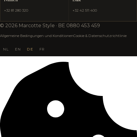
+32 81 280 320
+32 42 511 400
© 2026 Marcotte Style · BE 0880 453 459
Allgemeine Bedingungen und Konditionen
Cookie & Datenschutzrichtlinie
NL
EN
DE
FR