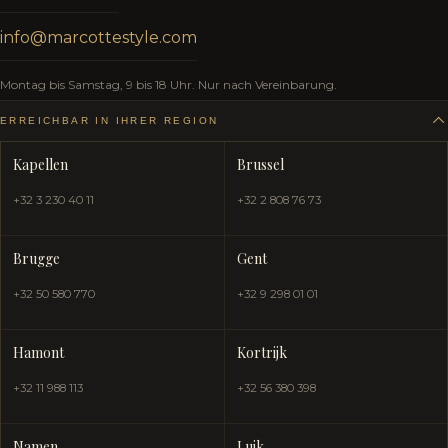
info@marcottestyle.com
Montag bis Samstag, 9 bis 18 Uhr. Nur nach Vereinbarung.
ERREICHBAR IN IHRER REGION
Kapellen
Brussel
+32 3 230 40 11
+32 2 808 76 73
Brugge
Gent
+32 50 580 770
+32 9 298 01 01
Hamont
Kortrijk
+32 11 988 113
+32 56 380 398
Namen
Luik