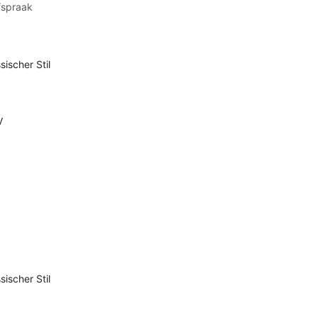
fspraak
sischer Stil
V
sischer Stil