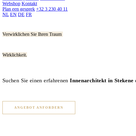
Webshop
Kontakt
Plan een gesprek
+32 3 230 40 11
NL
EN
DE
FR
Verwirklichen Sie Ihren Traum
Wirklichkeit.
Suchen Sie einen erfahrenen
Innenarchitekt in Stekene
d
ANGEBOT ANFORDERN