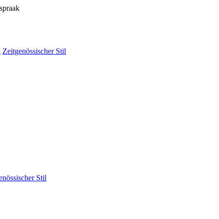
fspraak
l
Zeitgenössischer Stil
enössischer Stil