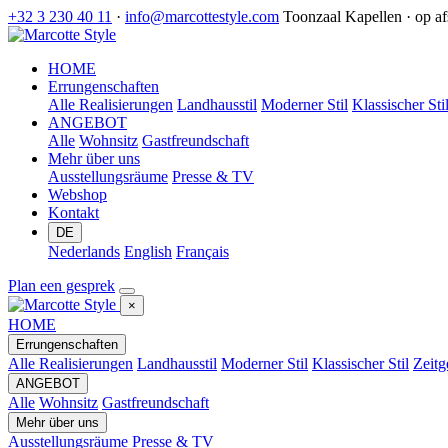
+32 3 230 40 11
·
info@marcottestyle.com
Toonzaal Kapellen · op a
HOME
Errungenschaften
Alle Realisierungen
Landhausstil
Moderner Stil
Klassischer Sti
ANGEBOT
Alle
Wohnsitz
Gastfreundschaft
Mehr über uns
Ausstellungsräume
Presse & TV
Webshop
Kontakt
DE
Nederlands
English
Français
Plan een gesprek
×
HOME
Errungenschaften
Alle Realisierungen
Landhausstil
Moderner Stil
Klassischer Stil
Zeitg
ANGEBOT
Alle
Wohnsitz
Gastfreundschaft
Mehr über uns
Ausstellungsräume
Presse & TV