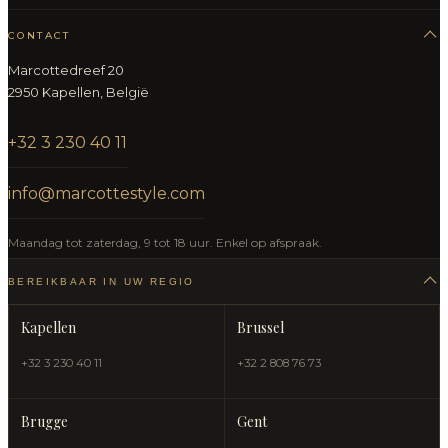
CONTACT
Marcottedreef 20
2950 Kapellen, België
+32 3 230 40 11
info@marcottestyle.com
Maandag tot zaterdag, 9 tot 18 uur. Enkel op afspraak.
BEREIKBAAR IN UW REGIO
Kapellen
Brussel
+32 3 230 40 11
+32 2 808 76 73
Brugge
Gent