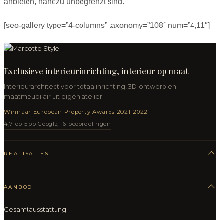
anbieten, nahezu unbegrenzt sind.
[seo-gallery type=”4-columns” taxonomy=”108″ num=”4,11″]
Exclusieve interieurinrichting, interieur op maat
Interieurarchitect voor totaalinrichting, 3D-ontwerp en
maatmeubilair uit eigen atelier.
Winnaar European Property Awards 2021-2022
4,7 op 5 op Google, 16 beoordelingen
REALISATIES
AANBOD
Gesamtausstattung