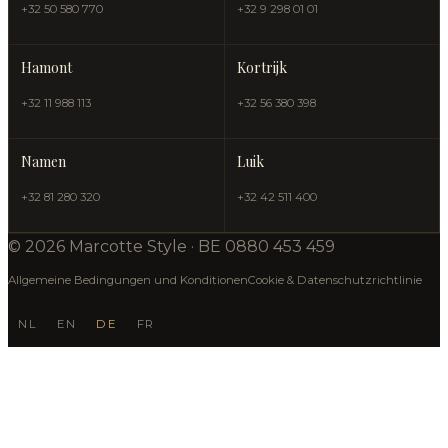
+32 50 580 770
+32 9 298 01 01
Hamont
Kortrijk
+32 11 988 113
+32 56 380 398
Namen
Luik
+32 81 280 320
+32 42 511 400
© 2026 Marcotte Style · BE 0880 453 459
Allgemeine Bedingungen und Konditionen
Cookie & Datenschutzrichtlinie
NL
EN
DE
FR