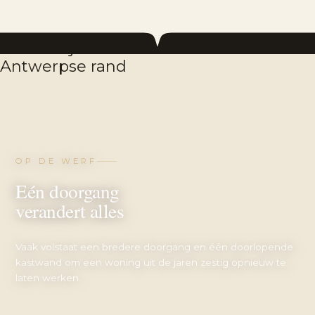
OP DE WERF
Eén doorgang
verandert alles
Vaak volstaat een bredere doorgang en één doorlopende
kastwand om een woning uit de jaren zestig opnieuw te
laten werken.