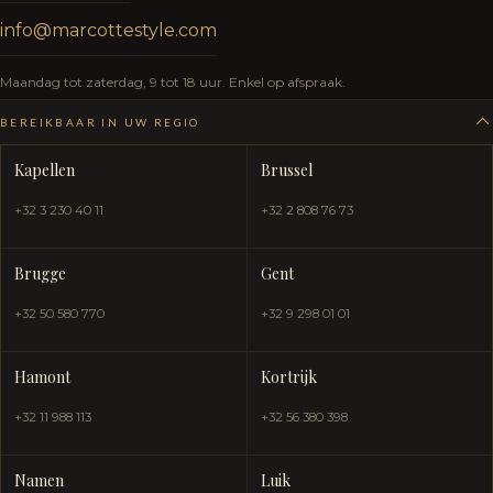
info@marcottestyle.com
Maandag tot zaterdag, 9 tot 18 uur. Enkel op afspraak.
BEREIKBAAR IN UW REGIO
Kapellen
Brussel
+32 3 230 40 11
+32 2 808 76 73
Brugge
Gent
+32 50 580 770
+32 9 298 01 01
Hamont
Kortrijk
+32 11 988 113
+32 56 380 398
Namen
Luik