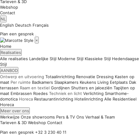
Tarieven & 3D
Webshop
Contact
NL
English
Deutsch
Français
Plan een gesprek
×
Home
Realisaties
Alle realisaties
Landelijke Stijl
Moderne Stijl
Klassieke Stijl
Hedendaagse
Stijl
AANBOD
Ontwerp en uitvoering
Totaalinrichting
Renovatie
Dressing
Kasten op
maat
Per ruimte
Badkamers
Slaapkamers
Keukens
Living
Eetplaats
Dak
terrassen
Raam en textiel
Gordijnen
Shutters en jaloeziën
Tapijten op
maat
Embrassen
Roedes
Techniek en licht
Verlichting
Smarthome-
domotica
Horeca
Restaurantinrichting
Hotelinrichting
Alle
Residentieel
Horeca
Meer over ons
Werkwijze
Onze showrooms
Pers & TV
Ons Verhaal & Team
Tarieven & 3D
Webshop
Contact
Plan een gesprek
+32 3 230 40 11