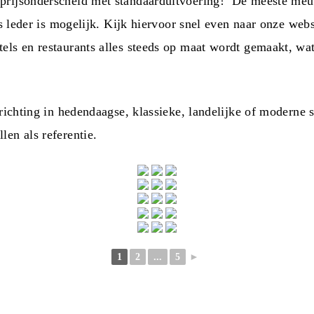
 prijsonderscheid met standaarduitvoering! De meeste meu
ans leder is mogelijk. Kijk hiervoor snel even naar onze we
els en restaurants alles steeds op maat wordt gemaakt, wat 
richting in hedendaagse, klassieke, landelijke of moderne s
en als referentie.
1
2
...
5
►