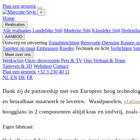
Plan een gesprek
×
Home
Realisaties
Alle realisaties
Landelijke Stijl
Moderne Stijl
Klassieke Stijl
Hedendaa
AANBOD
Ontwerp en uitvoering
Totaalinrichting
Renovatie
Dressing
Kasten o
Tapijten op maat
Embrassen
Roedes
Techniek en licht
Verlichting
Sm
Meer over ons
Werkwijze
Onze showrooms
Pers & TV
Ons Verhaal & Team
Tarieven & 3D
Webshop
Contact
Plan een gesprek
+32 3 230 40 11
NL
EN
DE
FR
Dank zij de partnership met een Europees hoog technolog
en betaalbaar maatwerk te leveren. Wandpanelen,
plafon
hoogglans in 2 componenten altijd kras en stofvrij, zoal
Eigen fabricaat: