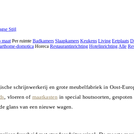
gse Stijl
p maat
Per ruimte
Badkamers
Slaapkamers
Keukens
Living
Eetplaats
Da
arthome-domotica
Horeca
Restaurantinrichting
Hotelinrichting
Alle
Res
ische schrijnwerkerij en grote meubelfabriek in Oost-Euro
ds
, vloeren of
maatkasten
in special houtsoorten, gespoten 
s de glans van een nieuwe wagen.