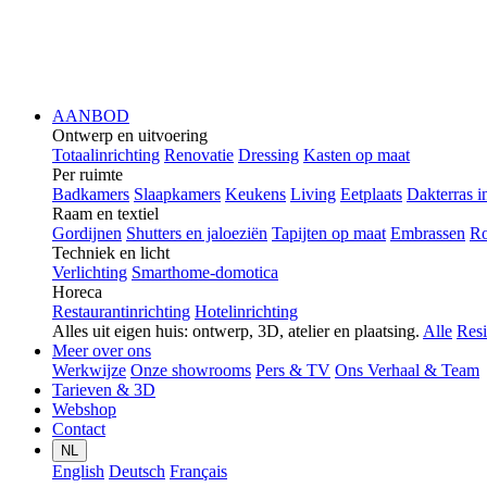
AANBOD
Ontwerp en uitvoering
Totaalinrichting
Renovatie
Dressing
Kasten op maat
Per ruimte
Badkamers
Slaapkamers
Keukens
Living
Eetplaats
Dakterras i
Raam en textiel
Gordijnen
Shutters en jaloeziën
Tapijten op maat
Embrassen
Ro
Techniek en licht
Verlichting
Smarthome-domotica
Horeca
Restaurantinrichting
Hotelinrichting
Alles uit eigen huis: ontwerp, 3D, atelier en plaatsing.
Alle
Resi
Meer over ons
Werkwijze
Onze showrooms
Pers & TV
Ons Verhaal & Team
Tarieven & 3D
Webshop
Contact
NL
English
Deutsch
Français