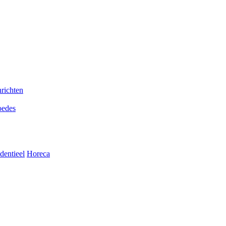
nrichten
edes
dentieel
Horeca