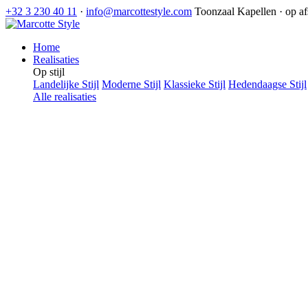
+32 3 230 40 11
·
info@marcottestyle.com
Toonzaal Kapellen · op a
Home
Realisaties
Op stijl
Landelijke Stijl
Moderne Stijl
Klassieke Stijl
Hedendaagse Stijl
Alle realisaties