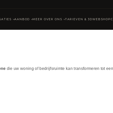
SATIES
AANBOD
MEER OVER ONS
TARIEVEN & 3D
WEBSHOP
ene
die uw woning of bedrijfsruimte kan transformeren tot een 