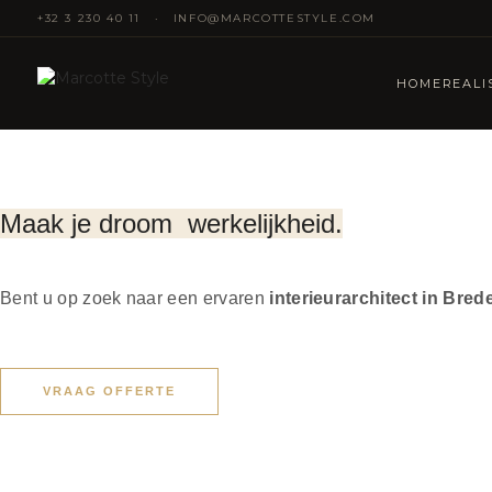
+32 3 230 40 11
·
INFO@MARCOTTESTYLE.COM
HOME
REALI
Maak je droom
werkelijkheid.
Bent u op zoek naar een ervaren
interieurarchitect in Bred
VRAAG OFFERTE