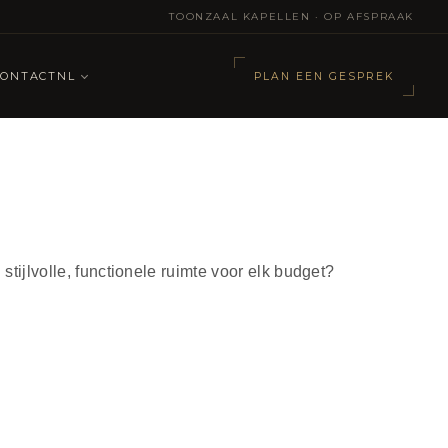
TOONZAAL KAPELLEN · OP AFSPRAAK
CONTACT
NL
PLAN EEN GESPREK
stijlvolle, functionele ruimte voor elk budget?