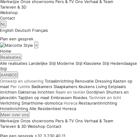
Werkwijze
Onze showrooms
Pers & TV
Ons Verhaal & Team
Tarieven & 3D
Webshop
Contact
NL
English
Deutsch
Français
Plan een gesprek
×
Home
Realisaties
Alle realisaties
Landelijke Stijl
Moderne Stijl
Klassieke Stijl
Hedendaagse
Stijl
AANBOD
Ontwerp en uitvoering
Totaalinrichting
Renovatie
Dressing
Kasten op
maat
Per ruimte
Badkamers
Slaapkamers
Keukens
Living
Eetplaats
inrichten
Dakterras inrichten
Raam en textiel
Gordijnen
Shutters en
jaloeziën
Tapijten op maat
Embrassen
Roedes
Techniek en licht
Verlichting
Smarthome-domotica
Horeca
Restaurantinrichting
Hotelinrichting
Alle
Residentieel
Horeca
Meer over ons
Werkwijze
Onze showrooms
Pers & TV
Ons Verhaal & Team
Tarieven & 3D
Webshop
Contact
Plan een gesprek
+32 3 230 40 11