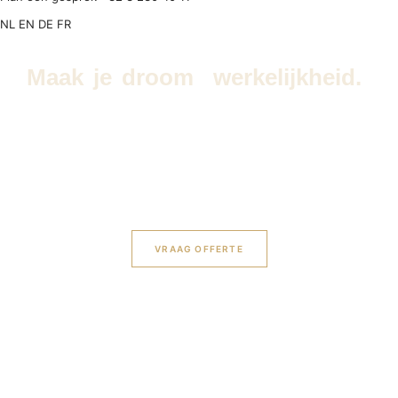
NL
EN
DE
FR
Maak je droom
werkelijkheid.
Bent u op zoek naar een ervaren
interieurarchitect
in Lier
die uw woning of bedrijfsruimte kan
transformeren tot een stijlvolle, functionele ruimte voor
elk budget?
VRAAG OFFERTE