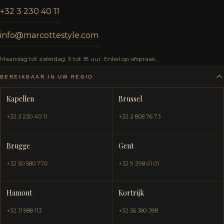
+32 3 230 40 11
info@marcottestyle.com
Maandag tot zaterdag, 9 tot 18 uur. Enkel op afspraak.
BEREIKBAAR IN UW REGIO
Kapellen
Brussel
+32 3 230 40 11
+32 2 808 76 73
Brugge
Gent
+32 50 580 770
+32 9 298 01 01
Hamont
Kortrijk
+32 11 988 113
+32 56 380 398