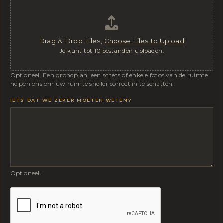
NAAM
Drag & Drop Files,
Choose Files to Upload
Je kunt tot 10 bestanden uploaden.
Optioneel. Een grondplan, een schets of enkele fotos van de ruimte
helpen ons om uw ruimte sneller correct in te schatten.
IETS DAT WE ZEKER MOETEN WETEN?
Optioneel.