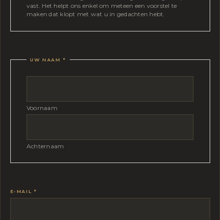
vast. Het helpt ons enkel om meteen een voorstel te
maken dat klopt met wat u in gedachten hebt.
UW NAAM
*
Voornaam
Achternaam
E-MAIL
*