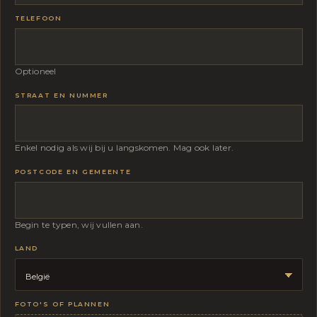
TELEFOON
Optioneel
STRAAT EN NUMMER
Enkel nodig als wij bij u langskomen. Mag ook later.
POSTCODE EN GEMEENTE
Begin te typen, wij vullen aan.
LAND
GAAT
FOTO'S OF PLANNEN
HET?