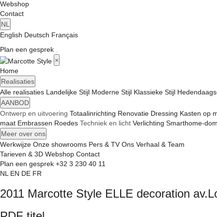
Webshop
Contact
NL
English
Deutsch
Français
Plan een gesprek
×
Home
Realisaties
Alle realisaties
Landelijke Stijl
Moderne Stijl
Klassieke Stijl
Hedendaagse 
AANBOD
Ontwerp en uitvoering
Totaalinrichting
Renovatie
Dressing
Kasten op 
maat
Embrassen
Roedes
Techniek en licht
Verlichting
Smarthome-dom
Meer over ons
Werkwijze
Onze showrooms
Pers & TV
Ons Verhaal & Team
Tarieven & 3D
Webshop
Contact
Plan een gesprek
+32 3 230 40 11
NL
EN
DE
FR
2011 Marcotte Style ELLE decoration av.L
PDF titel