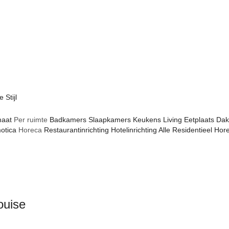
Stijl
maat
Per ruimte
Badkamers
Slaapkamers
Keukens
Living
Eetplaats
Dak
otica
Horeca
Restaurantinrichting
Hotelinrichting
Alle
Residentieel
Hor
ouise