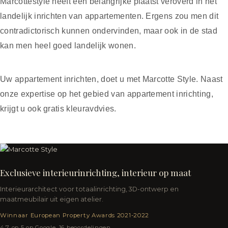
Marcottestyle heeft een belangrijke plaatst veroverd in het
landelijk inrichten van appartementen. Ergens zou men dit
contradictorisch kunnen ondervinden, maar ook in de stad
kan men heel goed landelijk wonen.
Uw appartement inrichten, doet u met Marcotte Style. Naast
onze expertise op het gebied van appartement inrichting,
krijgt u ook gratis kleuravdvies.
Exclusieve interieurinrichting, interieur op maat
Interieurarchitect voor totaalinrichting, 3D-ontwerp en
maatmeubilair uit eigen atelier.
Winnaar European Property Awards 2021-2022
4,7 op 5 op Google, 16 beoordelingen