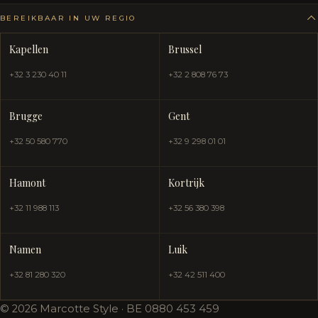
BEREIKBAAR IN UW REGIO
Kapellen
Brussel
+32 3 230 40 11
+32 2 808 76 73
Brugge
Gent
+32 50 580 770
+32 9 298 01 01
Hamont
Kortrijk
+32 11 988 113
+32 56 380 398
Namen
Luik
+32 81 280 320
+32 42 511 400
© 2026 Marcotte Style · BE 0880 453 459