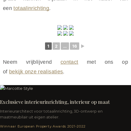
een
totaalinrichting
.
1
2
...
16
►
Neem vrijblijvend
contact
met ons op
of
bekijk onze realisaties
.
Exclusieve interieurinrichting, interieur op maat
Interieurarchitect voor totaalinrichting, 3D-ontwerp en
maatmeubilair uit eigen atelier.
Winnaar European Property Awards 2021-2022