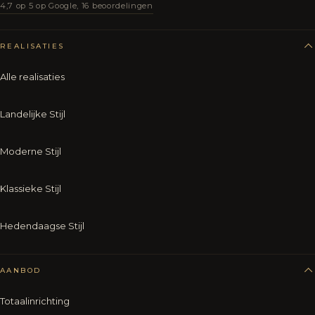
4,7 op 5 op Google, 16 beoordelingen
REALISATIES
Alle realisaties
Landelijke Stijl
Moderne Stijl
Klassieke Stijl
Hedendaagse Stijl
AANBOD
Totaalinrichting