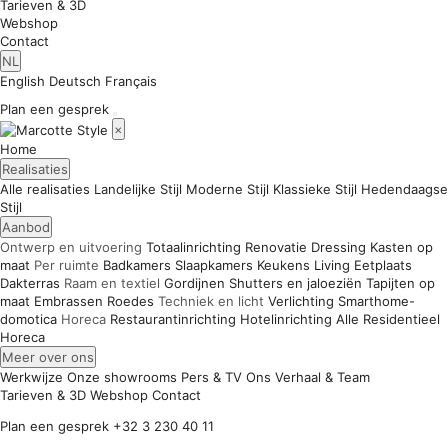
Tarieven & 3D
Webshop
Contact
NL
English
Deutsch
Français
Plan een gesprek
×
Home
Realisaties
Alle realisaties
Landelijke Stijl
Moderne Stijl
Klassieke Stijl
Hedendaagse
Stijl
Aanbod
Ontwerp en uitvoering
Totaalinrichting
Renovatie
Dressing
Kasten op
maat
Per ruimte
Badkamers
Slaapkamers
Keukens
Living
Eetplaats
Dakterras
Raam en textiel
Gordijnen
Shutters en jaloeziën
Tapijten op
maat
Embrassen
Roedes
Techniek en licht
Verlichting
Smarthome-
domotica
Horeca
Restaurantinrichting
Hotelinrichting
Alle
Residentieel
Horeca
Meer over ons
Werkwijze
Onze showrooms
Pers & TV
Ons Verhaal & Team
Tarieven & 3D
Webshop
Contact
Plan een gesprek
+32 3 230 40 11