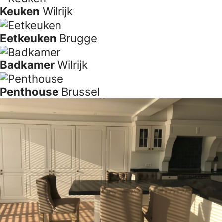
Eetplaats
Leuven
Landhuis
Westerlo
Leefruimte
Antwerpen
Eetplaats
Antwerpen
Keukeneiland
Grimbergen
Keuken
Wilrijk
Eetkeuken
Brugge
Badkamer
Wilrijk