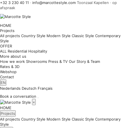
+32 3 230 40 11
·
info@marcottestyle.com
Toonzaal Kapellen · op
afspraak
HOME
Projects
All projects
Country Style
Modern Style
Classic Style
Contemporary
Style
OFFER
ALL
Residential
Hospitality
More about us
How we work
Showrooms
Press & TV
Our Story & Team
Rates & 3D
Webshop
Contact
EN
Nederlands
Deutsch
Français
Book a conversation
×
HOME
Projects
All projects
Country Style
Modern Style
Classic Style
Contemporary
Style