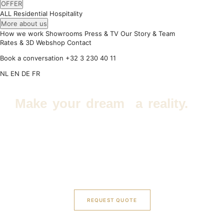
OFFER
ALL
Residential
Hospitality
More about us
How we work
Showrooms
Press & TV
Our Story & Team
Rates & 3D
Webshop
Contact
Book a conversation
+32 3 230 40 11
NL
EN
DE
FR
Make your dream
a reality.
Are you looking for an experienced
interior designer
in Lokeren
die uw woning of bedrijfsruimte kan
transformeren tot een stijlvolle en functionele ruimte
voor elk budget?
REQUEST QUOTE